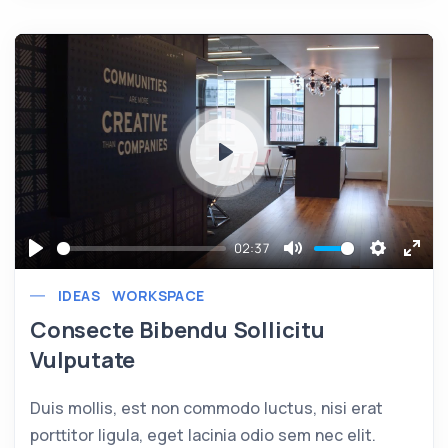
Play
02:37
Play
Mute
Settings
Ente
IDEAS
WORKSPACE
full
Consecte Bibendu Sollicitu
Vulputate
Duis mollis, est non commodo luctus, nisi erat
porttitor ligula, eget lacinia odio sem nec elit.